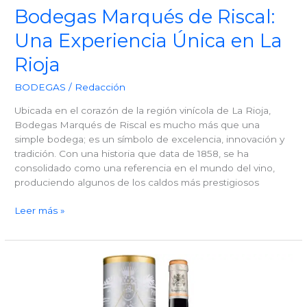
Bodegas Marqués de Riscal:
Una Experiencia Única en La
Rioja
BODEGAS
/
Redacción
Ubicada en el corazón de la región vinícola de La Rioja,
Bodegas Marqués de Riscal es mucho más que una
simple bodega; es un símbolo de excelencia, innovación y
tradición. Con una historia que data de 1858, se ha
consolidado como una referencia en el mundo del vino,
produciendo algunos de los caldos más prestigiosos
Bodegas
Leer más »
Marqués
de
Riscal:
Una
Experiencia
Única