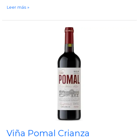
Bodegas
Leer más »
Bilbaína
Viña Pomal Crianza