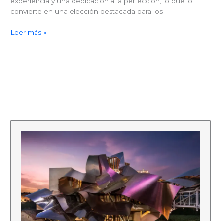
experiencia y una dedicación a la perfección, lo que lo
convierte en una elección destacada para los
Marques
Leer más »
de
Riscal
Vino
Tinto
Reserva