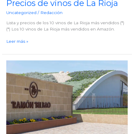
Precios de vinos de La Rioja
Uncategorized
/
Redacción
Lista y precios de los 10 vinos de La Rioja más vendidos (*)
(*) Los 10 vinos de La Rioja más vendidos en Amazón.
Precios
Leer más »
de
vinos
de
La
Rioja